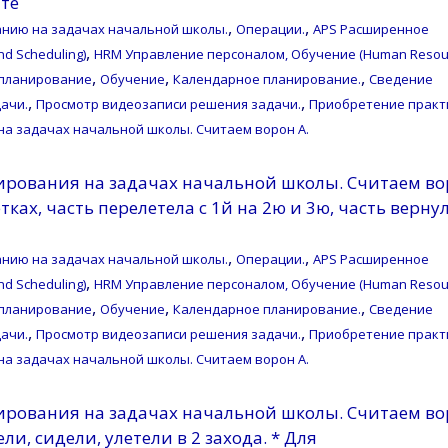
йте
,
,
нию на задачах начальной школы.
Операции.
APS Расширенное
,
d Scheduling)
HRM Управление персоналом, Обучение (Human Resou
,
,
,
планирование
Обучение
Календарное планирование.
Сведение
,
,
ачи.
Просмотр видеозаписи решения задачи.
Приобретение практ
на задачах начальной школы. Считаем ворон A.
ирования на задачах начальной школы. Считаем во
ках, часть перелетела с 1й на 2ю и 3ю, часть верну
,
,
нию на задачах начальной школы.
Операции.
APS Расширенное
,
d Scheduling)
HRM Управление персоналом, Обучение (Human Resou
,
,
,
планирование
Обучение
Календарное планирование.
Сведение
,
,
ачи.
Просмотр видеозаписи решения задачи.
Приобретение практ
на задачах начальной школы. Считаем ворон A.
ирования на задачах начальной школы. Считаем во
и, сидели, улетели в 2 захода. * Для