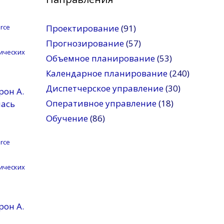
rce
Проектирование
(91)
Прогнозирование
(57)
ических
Объемное планирование
(53)
Календарное планирование
(240)
Диспетчерское управление
(30)
рон A.
Оперативное управление
(18)
лась
Обучение
(86)
rce
ических
рон A.