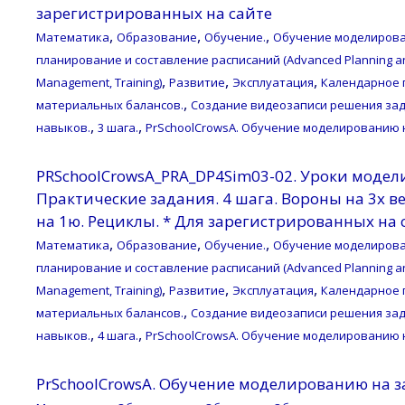
зарегистрированных на сайте
,
,
,
Математика
Образование
Обучение.
Обучение моделирова
планирование и составление расписаний (Advanced Planning an
,
,
,
Management, Training)
Развитие
Эксплуатация
Календарное 
,
материальных балансов.
Создание видеозаписи решения зад
,
,
навыков.
3 шага.
PrSchoolCrowsA. Обучение моделированию 
PRSchoolCrowsA_PRA_DP4Sim03-02. Уроки модел
Практические задания. 4 шага. Вороны на 3х вет
на 1ю. Рециклы. * Для зарегистрированных на 
,
,
,
Математика
Образование
Обучение.
Обучение моделирова
планирование и составление расписаний (Advanced Planning an
,
,
,
Management, Training)
Развитие
Эксплуатация
Календарное 
,
материальных балансов.
Создание видеозаписи решения зад
,
,
навыков.
4 шага.
PrSchoolCrowsA. Обучение моделированию 
PrSchoolCrowsA. Обучение моделированию на з