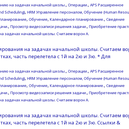
,
,
нию на задачах начальной школы.
Операции.
APS Расширенное
,
d Scheduling)
HRM Управление персоналом, Обучение (Human Resou
,
,
,
планирование
Обучение
Календарное планирование.
Сведение
,
,
ачи.
Просмотр видеозаписи решения задачи.
Приобретение практ
на задачах начальной школы. Считаем ворон A.
ирования на задачах начальной школы. Считаем во
ках, часть перелетела с 1й на 2ю и 3ю. * Для
,
,
нию на задачах начальной школы.
Операции.
APS Расширенное
,
d Scheduling)
HRM Управление персоналом, Обучение (Human Resou
,
,
,
планирование
Обучение
Календарное планирование.
Сведение
,
,
ачи.
Просмотр видеозаписи решения задачи.
Приобретение практ
на задачах начальной школы. Считаем ворон A.
ирования на задачах начальной школы. Считаем во
тках, часть перелетела с 1й на 2ю и 3ю. Ссылки &