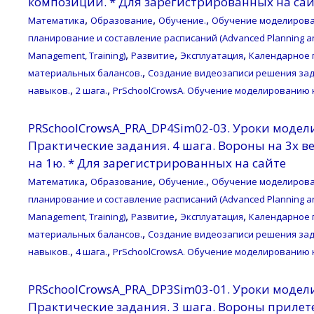
композиции. * Для зарегистрированных на са
,
,
,
Математика
Образование
Обучение.
Обучение моделирова
планирование и составление расписаний (Advanced Planning an
,
,
,
Management, Training)
Развитие
Эксплуатация
Календарное 
,
материальных балансов.
Создание видеозаписи решения зад
,
,
навыков.
2 шага.
PrSchoolCrowsA. Обучение моделированию 
PRSchoolCrowsA_PRA_DP4Sim02-03. Уроки модел
Практические задания. 4 шага. Вороны на 3х вет
на 1ю. * Для зарегистрированных на сайте
,
,
,
Математика
Образование
Обучение.
Обучение моделирова
планирование и составление расписаний (Advanced Planning an
,
,
,
Management, Training)
Развитие
Эксплуатация
Календарное 
,
материальных балансов.
Создание видеозаписи решения зад
,
,
навыков.
4 шага.
PrSchoolCrowsA. Обучение моделированию 
PRSchoolCrowsA_PRA_DP3Sim03-01. Уроки модел
Практические задания. 3 шага. Вороны прилетел