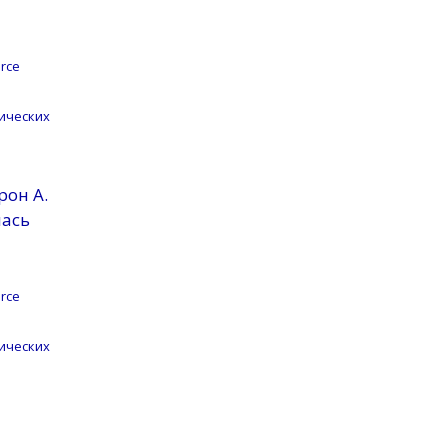
rce
ических
рон A.
лась
rce
ических