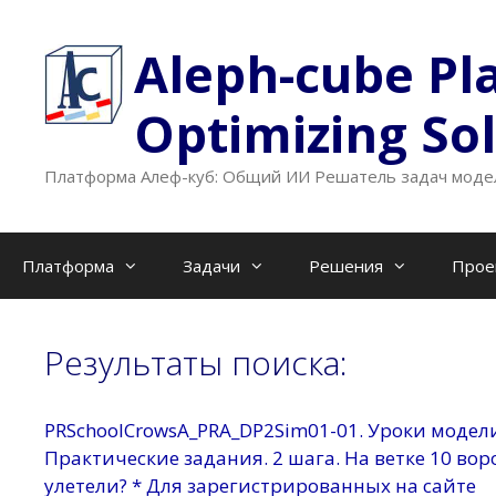
Перейти
к
Aleph-cube Pl
содержимому
Optimizing So
Платформа Алеф-куб: Общий ИИ Решатель задач модел
Платформа
Задачи
Решения
Прое
Результаты поиска:
PRSchoolCrowsA_PRA_DP2Sim01-01. Уроки модел
Практические задания. 2 шага. На ветке 10 воро
улетели? * Для зарегистрированных на сайте