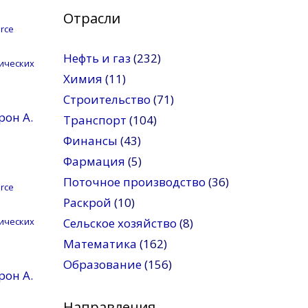
Отрасли
rce
Нефть и газ
(232)
ических
Химия
(11)
Строительство
(71)
рон A.
Транспорт
(104)
Финансы
(43)
Фармация
(5)
Поточное производство
(36)
rce
Раскрой
(10)
ических
Сельское хозяйство
(8)
Математика
(162)
Образование
(156)
рон A.
Направления