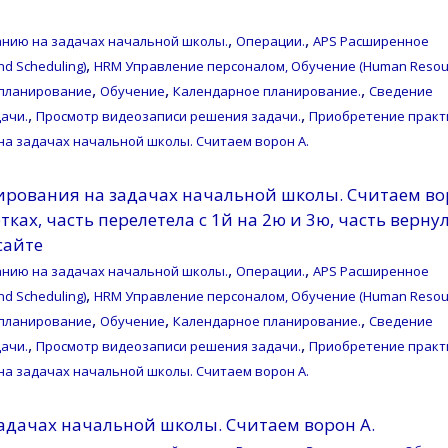
,
,
нию на задачах начальной школы.
Операции.
APS Расширенное
,
d Scheduling)
HRM Управление персоналом, Обучение (Human Resou
,
,
,
планирование
Обучение
Календарное планирование.
Сведение
,
,
ачи.
Просмотр видеозаписи решения задачи.
Приобретение практ
на задачах начальной школы. Считаем ворон A.
ирования на задачах начальной школы. Считаем во
ках, часть перелетела с 1й на 2ю и 3ю, часть верну
сайте
,
,
нию на задачах начальной школы.
Операции.
APS Расширенное
,
d Scheduling)
HRM Управление персоналом, Обучение (Human Resou
,
,
,
планирование
Обучение
Календарное планирование.
Сведение
,
,
ачи.
Просмотр видеозаписи решения задачи.
Приобретение практ
на задачах начальной школы. Считаем ворон A.
адачах начальной школы. Считаем ворон A.