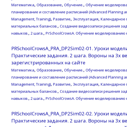
,
,
,
Математика
Образование
Обучение.
Обучение моделирова
планирование и составление расписаний (Advanced Planning an
,
,
,
Management, Training)
Развитие
Эксплуатация
Календарное 
,
материальных балансов.
Создание видеозаписи решения зад
,
,
навыков.
2 шага.
PrSchoolCrowsA. Обучение моделированию 
PRSchoolCrowsA_PRA_DP2Sim02-01. Уроки модел
Практические задания. 2 шага. Вороны на 3х вет
зарегистрированных на сайте
,
,
,
Математика
Образование
Обучение.
Обучение моделирова
планирование и составление расписаний (Advanced Planning an
,
,
,
Management, Training)
Развитие
Эксплуатация
Календарное 
,
материальных балансов.
Создание видеозаписи решения зад
,
,
навыков.
2 шага.
PrSchoolCrowsA. Обучение моделированию 
PRSchoolCrowsA_PRA_DP2Sim02-02. Уроки модел
Практические задания. 2 шага. Вороны на 3х ве