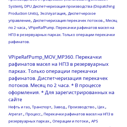
,
System)
DPU Диспетчеризация производства (Dispatching
,
,
Production Units)
Эксплуатация
Диспетчерское
,
,
управление
Диспетчеризация перекачек потоков.
Месяц
,
по 2 часа.
VPipeRafPump. Перекачки рафинатов масел на
НПЗ в резервуарных парках. Только операции перекачки
рафинатов.
VPipeRafPump_MOV_MP360. Перекачки
рафинатов масел на НПЗ в резервуарных
парках. Только операции перекачки
рафинатов. Диспетчеризация перекачек
потоков. Месяц по 2 часа. * В процессе
оформления. * Для зарегистрированных на
сайте
,
,
,
,
,
Нефть и газ
Транспорт
Завод.
Производство.
Цех.
,
,
Агрегат.
Процесс.
Перекачки рафинатов масел на НПЗ в
,
,
резервуарных парках.
Операции и потоки.
APS