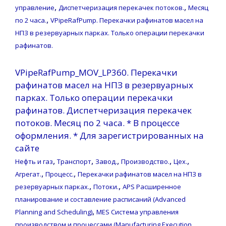
,
,
управление
Диспетчеризация перекачек потоков.
Месяц
,
по 2 часа.
VPipeRafPump. Перекачки рафинатов масел на
НПЗ в резервуарных парках. Только операции перекачки
рафинатов.
VPipeRafPump_MOV_LP360. Перекачки
рафинатов масел на НПЗ в резервуарных
парках. Только операции перекачки
рафинатов. Диспетчеризация перекачек
потоков. Месяц по 2 часа. * В процессе
оформления. * Для зарегистрированных на
сайте
,
,
,
,
,
Нефть и газ
Транспорт
Завод.
Производство.
Цех.
,
,
Агрегат.
Процесс.
Перекачки рафинатов масел на НПЗ в
,
,
резервуарных парках.
Потоки.
APS Расширенное
планирование и составление расписаний (Advanced
,
Planning and Scheduling)
MES Система управления
производством и процессами (Manufacturing Execution