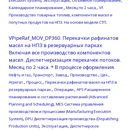
Execution System)
Эксплуатация
Объемное планирование
,
,
Календарное планирование.
Месяц по 2 часа.
Vf.
Производство товарных топлив, компонентов масел и
попутных продуктов на НПЗ. На основе модели СТП.
VPipeRaf_MOV_DP360. Перекачки рафинатов
масел на НПЗ в резервуарных парках.
Включая все производство компонентов
масел. Диспетчеризация перекачек потоков.
Месяц по 2 часа. * В процессе оформления.
,
,
,
,
,
Нефть и газ
Транспорт
Завод.
Производство.
Цех.
,
,
Агрегат.
Процесс.
Перекачки рафинатов масел на НПЗ в
,
,
резервуарных парках.
Операции.
APS Расширенное
планирование и составление расписаний (Advanced
,
Planning and Scheduling)
MES Система управления
производством и процессами (Manufacturing Execution
,
System)
DPU Диспетчеризация производства (Dispatching
,
,
Production Units)
Эксплуатация
Диспетчерское