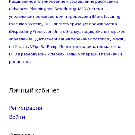
Расширенное планирование и составление расписаний
,
(Advanced Planning and Scheduling)
MES Система
управления производством и процессами (Manufacturing
,
Execution System)
DPU Диспетчеризация производства
,
,
(Dispatching Production Units)
Эксплуатация
Диспетчерское
,
,
управление
Диспетчеризация перекачек потоков.
Месяц
,
по 2 часа.
VPipeRafPump. Перекачки рафинатов масел на
НПЗ в резервуарных парках. Только операции перекачки
рафинатов.
Личный кабинет
Регистрация
Войти