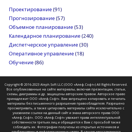
Проектирование
(91)
Прогнозирование
(57)
Объемное планирование
(53)
Календарное планирование
(240)
Диспетчерское управление
(30)
Оперативное управление
(18)
Обучение
(86)
Copyright © 2016-2023 Aleph.Soft LLC (ООО «Алеф.Софт») All Rights Reserved.
Все опубликованные на сайте материалы, включая презентации, статьи,
схемы, диаграммы и др. защищены авторским правом. Авторское право
принадлежит ООО «Алеф.Софт». Вам запрещено копировать и печатать
материалы без письменного разрешения правообладателя. Разрешено
просматривать, а также цитировать материалы сайта исключительно с
указанием ссылки на данный сайт и знака авторского права ООО
«Алеф.Софт». ООО «Алеф.Софт» уважает права интеллектуальной
собственности третьих лиц и обращается к Вам с просьбой также
соблюдать их. Фотографии получены из открытых источников и
опубликованы в информационных целях. В случае неосознанного