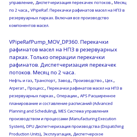
,
,
управление
Диспетчеризация перекачек потоков.
Месяц
,
по 2 часа.
VPipeRaf. Перекачки рафинатов масел на НПЗ в
резервуарных парках. Включая все производство
компонентов масел.
VPipeRafPump_MOV_DP360. Перекачки
рафинатов масел на НПЗ в резервуарных
парках. Только операции перекачки
рафинатов. Диспетчеризация перекачек
потоков. Месяц по 2 часа.
,
,
,
,
,
Нефть и газ
Транспорт
Завод.
Производство.
Цех.
,
,
Агрегат.
Процесс.
Перекачки рафинатов масел на НПЗ в
,
,
резервуарных парках.
Операции.
APS Расширенное
планирование и составление расписаний (Advanced
,
Planning and Scheduling)
MES Система управления
производством и процессами (Manufacturing Execution
,
System)
DPU Диспетчеризация производства (Dispatching
,
,
Production Units)
Эксплуатация
Диспетчерское