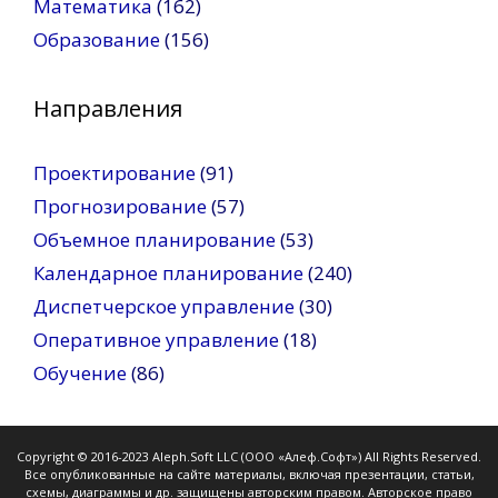
Математика
(162)
Образование
(156)
Направления
Проектирование
(91)
Прогнозирование
(57)
Объемное планирование
(53)
Календарное планирование
(240)
Диспетчерское управление
(30)
Оперативное управление
(18)
Обучение
(86)
Copyright © 2016-2023 Aleph.Soft LLC (ООО «Алеф.Софт») All Rights Reserved.
Все опубликованные на сайте материалы, включая презентации, статьи,
схемы, диаграммы и др. защищены авторским правом. Авторское право