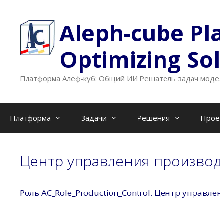
Перейти
к
Aleph-cube Pl
содержимому
Optimizing So
Платформа Алеф-куб: Общий ИИ Решатель задач модел
Платформа
Задачи
Решения
Прое
Центр управления произво
Роль AC_Role_Production_Control. Центр управл