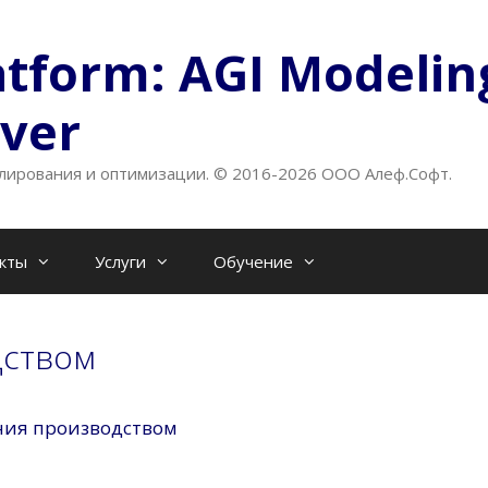
atform: AGI Modelin
lver
ирования и оптимизации. © 2016-2026 ООО Алеф.Софт.
кты
Услуги
Обучение
дством
ения производством