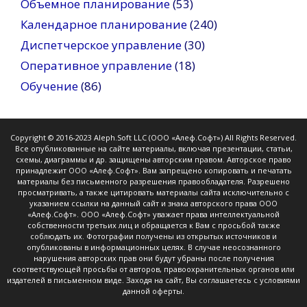
Объемное планирование
(53)
Календарное планирование
(240)
Диспетчерское управление
(30)
Оперативное управление
(18)
Обучение
(86)
Copyright © 2016-2023 Aleph.Soft LLC (ООО «Алеф.Софт») All Rights Reserved.
Все опубликованные на сайте материалы, включая презентации, статьи,
схемы, диаграммы и др. защищены авторским правом. Авторское право
принадлежит ООО «Алеф.Софт». Вам запрещено копировать и печатать
материалы без письменного разрешения правообладателя. Разрешено
просматривать, а также цитировать материалы сайта исключительно с
указанием ссылки на данный сайт и знака авторского права ООО
«Алеф.Софт». ООО «Алеф.Софт» уважает права интеллектуальной
собственности третьих лиц и обращается к Вам с просьбой также
соблюдать их. Фотографии получены из открытых источников и
опубликованы в информационных целях. В случае неосознанного
нарушения авторских прав они будут убраны после получения
соответствующей просьбы от авторов, правоохранительных органов или
издателей в письменном виде. Заходя на сайт, Вы соглашаетесь с условиями
данной оферты.