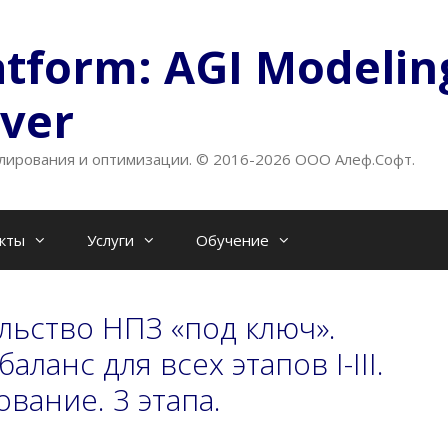
atform: AGI Modelin
lver
ирования и оптимизации. © 2016-2026 ООО Алеф.Софт.
кты
Услуги
Обучение
ельство НПЗ «под ключ».
анс для всех этапов I-III.
вание. 3 этапа.