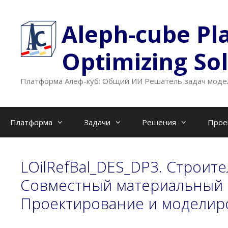
Перейти
к
Aleph-cube Pl
содержимому
Optimizing So
Платформа Алеф-куб: Общий ИИ Решатель задач модел
Платформа
Задачи
Решения
Прое
LOilRefBal_DES_DP3. Строит
Совместный материальный бал
Проектирование и моделиро