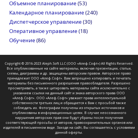
Объемное планирование
(53)
Календарное планирование
(240)
Диспетчерское управление
(30)
Оперативное управление
(18)
Обучение
(86)
Copyright © 2016-2023 Aleph.Soft LLC (ООО «Алеф.Софт») All Rights Reserved.
Все опубликованные на сайте материалы, включая презентации, статьи,
схемы, диаграммы и др. защищены авторским правом. Авторское право
принадлежит ООО «Алеф.Софт». Вам запрещено копировать и печатать
материалы без письменного разрешения правообладателя. Разрешено
просматривать, а также цитировать материалы сайта исключительно с
указанием ссылки на данный сайт и знака авторского права ООО
«Алеф.Софт». ООО «Алеф.Софт» уважает права интеллектуальной
собственности третьих лиц и обращается к Вам с просьбой также
соблюдать их. Фотографии получены из открытых источников и
опубликованы в информационных целях. В случае неосознанного
нарушения авторских прав они будут убраны после получения
соответствующей просьбы от авторов, правоохранительных органов или
издателей в письменном виде. Заходя на сайт, Вы соглашаетесь с условиями
данной оферты.