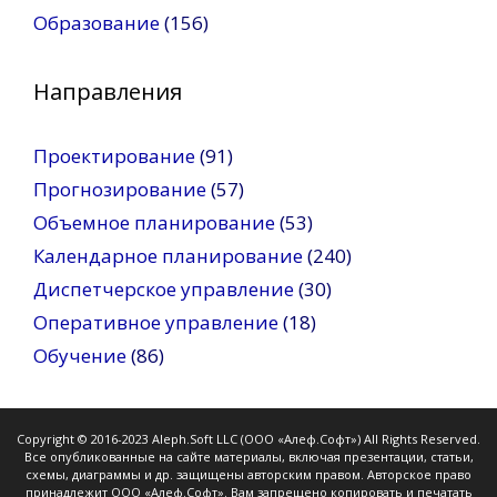
Образование
(156)
Направления
Проектирование
(91)
Прогнозирование
(57)
Объемное планирование
(53)
Календарное планирование
(240)
Диспетчерское управление
(30)
Оперативное управление
(18)
Обучение
(86)
Copyright © 2016-2023 Aleph.Soft LLC (ООО «Алеф.Софт») All Rights Reserved.
Все опубликованные на сайте материалы, включая презентации, статьи,
схемы, диаграммы и др. защищены авторским правом. Авторское право
принадлежит ООО «Алеф.Софт». Вам запрещено копировать и печатать