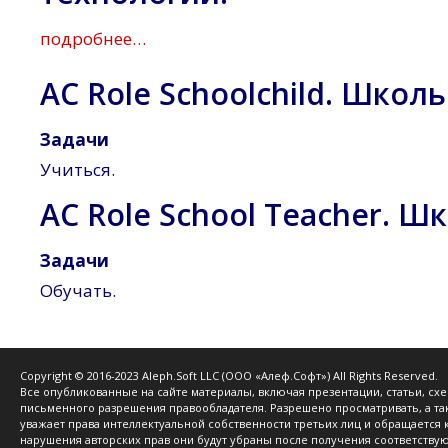
подробнее…
AC Role Schoolchild. Школь
Задачи
Учиться.
AC Role School Teacher. Ш
Задачи
Обучать.
Copyright © 2016-2023 Aleph.Soft LLC (ООО «Алеф.Софт») All Rights Reserved.
Все опубликованные на сайте материалы, включая презентации, статьи, с
письменного разрешения правообладателя. Разрешено просматривать, а та
уважает права интеллектуальной собственности третьих лиц и обращается
нарушения авторских прав они будут убраны после получения соответствую