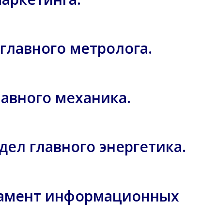
л главного метролога.
лавного механика.
тдел главного энергетика.
артамент информационных