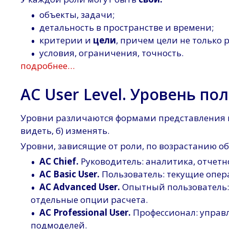
•
объекты, задачи;
•
детальность в пространстве и времени;
•
критерии и
цели
, причем цели не только 
•
условия, ограничения, точность.
подробнее…
AC User Level. Уровень по
Уровни различаются формами представления и
видеть, б) изменять.
Уровни, зависящие от роли, по возрастанию 
•
AC Chief.
Руководитель: аналитика, отчетн
•
AC Basic User.
Пользователь: текущие опер
•
AC Advanced User.
Опытный пользователь: 
отдельные опции расчета.
•
AC Professional User.
Профессионал: управ
подмоделей.