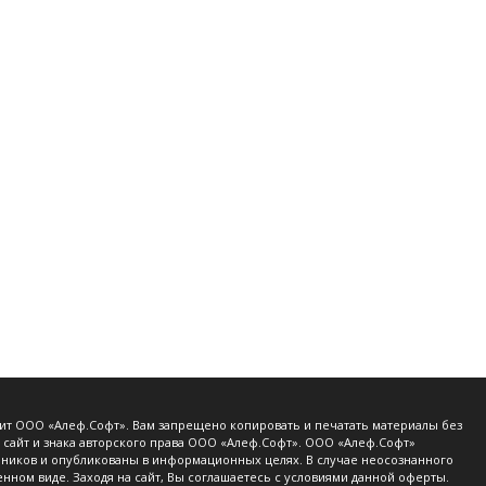
жит ООО «Алеф.Софт». Вам запрещено копировать и печатать материалы без
 сайт и знака авторского права ООО «Алеф.Софт». ООО «Алеф.Софт»
очников и опубликованы в информационных целях. В случае неосознанного
нном виде. Заходя на сайт, Вы соглашаетесь с условиями данной оферты.