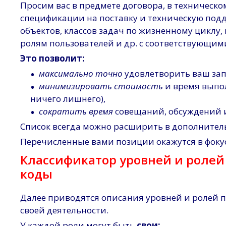
Просим вас в предмете договора, в техническо
спецификации на поставку и техническую под
объектов, классов задач по жизненному циклу
ролям пользователей и др. с соответствующим
Это позволит:
•
максимально точно
удовлетворить ваш за
•
минимизировать стоимость
и время выпол
ничего лишнего),
•
сократить время
совещаний, обсуждений и
Список всегда можно расширить в дополнител
Перечисленные вами позиции окажутся в фокус
Классификатор уровней и ролей 
коды
Далее приводятся описания уровней и ролей п
своей деятельности.
У каждой роли могут быть
свои: