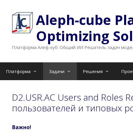
Перейти
к
Aleph-cube Pl
содержимому
Optimizing So
Платформа Алеф-куб: Общий ИИ Решатель задач модел
Платформа
Задачи
Решения
Прое
D2.USR.AC Users and Roles 
пользователей и типовых р
Важно!