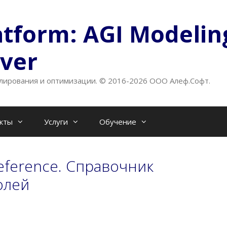
atform: AGI Modelin
lver
ирования и оптимизации. © 2016-2026 ООО Алеф.Софт.
кты
Услуги
Обучение
Reference. Справочник
олей