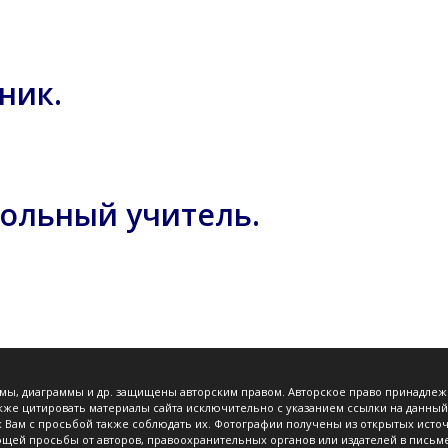
ник.
кольный учитель.
хемы, диаграммы и др. защищены авторским правом. Авторское право принадле
кже цитировать материалы сайта исключительно с указанием ссылки на данный
 к Вам с просьбой также соблюдать их. Фотографии получены из открытых ист
щей просьбы от авторов, правоохранительных органов или издателей в письме