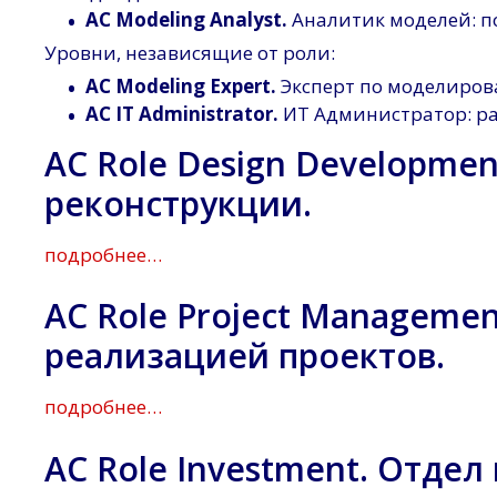
•
AC Modeling Analyst.
Аналитик моделей: п
Уровни, независящие от роли:
•
AC Modeling Expert.
Эксперт по моделиров
•
AC IT Administrator.
ИТ Администратор: ра
AC Role Design Developme
реконструкции.
подробнее…
AC Role Project Manageme
реализацией проектов.
подробнее…
AC Role Investment. Отде