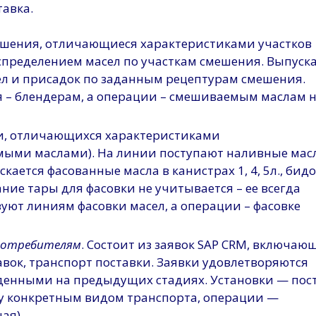
тавка.
мешения, отличающиеся характеристиками участков
спределением масел по участкам смешения. Выпуск
л и присадок по заданным рецептурам смешения.
я – блендерам, а операции – смешиваемым маслам 
ки, отличающихся характеристиками
емыми маслами). На линии поступают наливные масл
ется фасованные масла в канистрах 1, 4, 5л., бид
вание тары для фасовки не учитывается – ее всегда
вуют линиям фасовки масел, а операции – фасовке
 потребителям
. Состоит из заявок SAP CRM, включаю
авок, транспорт поставки. Заявки удовлетворяются
енными на предыдущих стадиях. Установки — пос
у конкретным видом транспорта, операции —
ая).