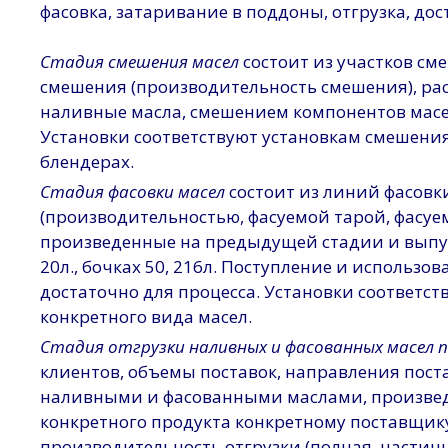
фасовка, затаривание в поддоны, отгрузка, дос
Стадия смешения масел
состоит из участков с
смешения (производительность смешения), ра
наливные масла, смешением компонентов масе
Установки соответствуют установкам смешени
блендерах.
Стадия фасовки масел
состоит из линий фасов
(производительностью, фасуемой тарой, фасу
произведенные на предыдущей стадии и выпуска
20л., бочках 50, 216л. Поступление и использо
достаточно для процесса. Установки соответст
конкретного вида масел.
Стадия отгрузки наливных и фасованных масел
клиентов, объемы поставок, направления пост
наливными и фасованными маслами, произвед
конкретного продукта конкретному поставщик
производительность отгрузки (полная, частичн