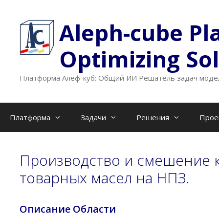
Перейти
к
Aleph-cube Pl
содержимому
Optimizing So
Платформа Алеф-куб: Общий ИИ Решатель задач модел
Платформа
Задачи
Решения
Прое
Производство и смешение к
товарных масел на НПЗ.
Описание Области