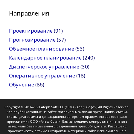
Направления
Проектирование
(91)
Прогнозирование
(57)
Объемное планирование
(53)
Календарное планирование
(240)
Диспетчерское управление
(30)
Оперативное управление
(18)
Обучение
(86)
Copyright © 2016-2023 Aleph.Soft LLC (ООО «Алеф.Софт») All Rights Reserved.
Все опубликованные на сайте материалы, включая презентации, статьи,
схемы, диаграммы и др. защищены авторским правом. Авторское право
принадлежит ООО «Алеф.Софт». Вам запрещено копировать и печатать
материалы без письменного разрешения правообладателя. Разрешено
просматривать, а также цитировать материалы сайта исключительно с